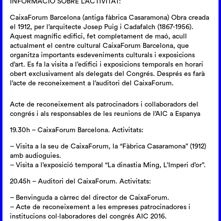
INFORMACIÓ SOBRE L’ACTIVITAT:
CaixaForum Barcelona (antiga fàbrica Casaramona) Obra creada
el 1912, per l’arquitecte Josep Puig i Cadafalch (1867-1956).
Aquest magnífic edifici, fet completament de maó, acull
actualment el centre cultural CaixaForum Barcelona, que
organitza importants esdeveniments culturals i exposicions
d’art. Es fa la visita a l’edifici i exposicions temporals en horari
obert exclusivament als delegats del Congrés. Després es farà
l’acte de reconeixement a l’auditori del CaixaForum.
Acte de reconeixement als patrocinadors i collaboradors del
congrés i als responsables de les reunions de l’AIC a Espanya
19.30h – CaixaForum Barcelona. Activitats:
– Visita a la seu de CaixaForum, la “Fàbrica Casaramona” (1912)
amb audioguies.
– Visita a l’exposició temporal “La dinastia Ming, L’Imperi d’or”.
20.45h – Auditori del CaixaForum. Activitats:
– Benvinguda a càrrec del director de CaixaForum.
– Acte de reconeixement a les empreses patrocinadores i
institucions col·laboradores del congrés AIC 2016.